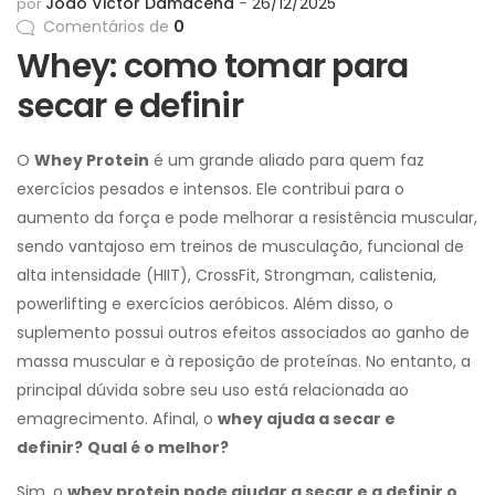
João Victor Damacena
26/12/2025
por
Comentários de
0
Whey: como tomar para
secar e definir
O
Whey Protein
é um grande aliado para quem faz
exercícios pesados e intensos. Ele contribui para o
aumento da força e pode melhorar a resistência muscular,
sendo vantajoso em treinos de musculação, funcional de
alta intensidade (HIIT), CrossFit, Strongman, calistenia,
powerlifting e exercícios aeróbicos. Além disso, o
suplemento possui outros efeitos associados ao ganho de
massa muscular e à reposição de proteínas. No entanto, a
principal dúvida sobre seu uso está relacionada ao
emagrecimento. Afinal, o
whey ajuda a secar e
definir?
Qual é o melhor?
Sim, o
whey protein pode ajudar a secar e a definir o