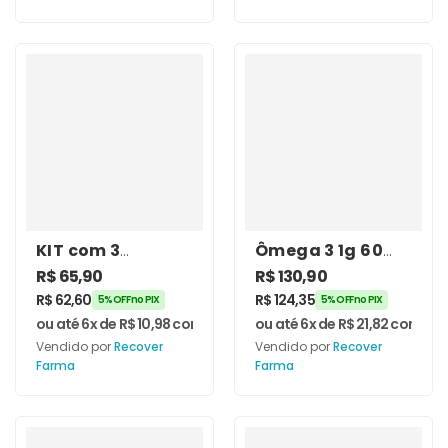
KIT com 3
Ômega 3 1g 60
unidades de
Cápsulas +
R$
65,90
R$
130,90
Vitamina D3
Vitamina D3
R$
62,60
R$
124,35
5% OFF no PIX
5% OFF no PIX
7.000 Ui 60
10.000ui –
ou até 6x de
R$
10,98
com juros
ou até 6x de
R$
21,82
com jur
Cápsulas –
Recover Farma
Vendido por
Recover
Vendido por
Recover
Recover Farma
Farma
Farma