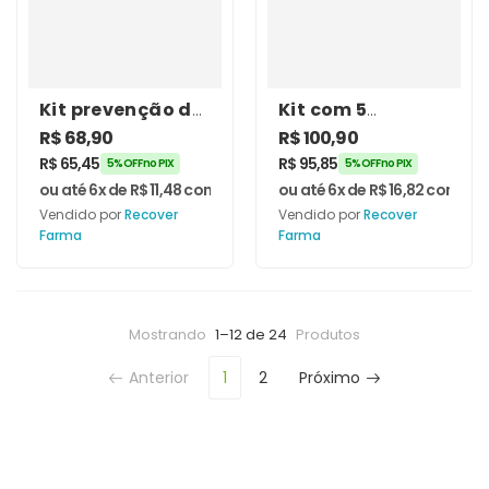
Kit prevenção de
Kit com 5
sarcopenia no
Unidades de
R$
68,90
R$
100,90
pós-COVID
Vitamina D3
R$
65,45
R$
95,85
5% OFF no PIX
5% OFF no PIX
(Magnésio e
10.000ui 60
ou até 6x de
R$
11,48
com juros
ou até 6x de
R$
16,82
com jur
Vitamina D3 +
Cápsulas –
Vendido por
Recover
Vendido por
Recover
Vitamina K2 Mk-
Recover Farma
Farma
Farma
7) – Recover
Farma
Mostrando
1–12 de 24
Produtos
Anterior
1
2
Próximo