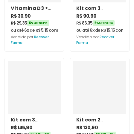
Vitamina D3 +
Kit com 3
Vitamina K2 Mk-
unidades de
R$
30,90
R$
90,90
7 60 Cápsulas –
Vitamina D3
R$
29,35
R$
86,35
5% OFF no PIX
5% OFF no PIX
Recover Farma
2.000ui +
ou até 6x de
R$
5,15
com juros
ou até 6x de
R$
15,15
com juro
Vitamina K2 Mk-
Vendido por
Recover
Vendido por
Recover
7 – 60 Cápsulas –
Farma
Farma
Recover Farma
Kit com 3
Kit com 2
unidades de
unidades de
R$
145,90
R$
130,90
Cálcio +
Cálcio +