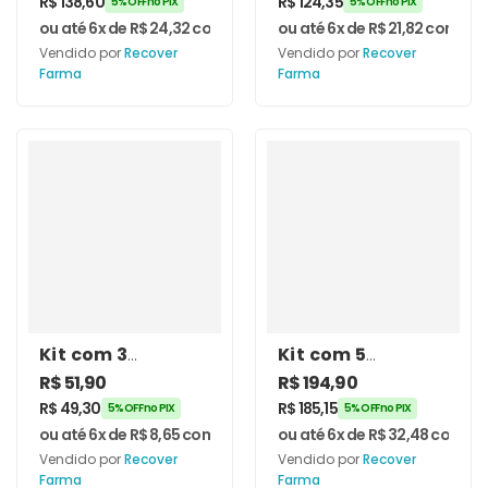
R$
138,60
R$
124,35
5% OFF no PIX
5% OFF no PIX
Vitamina D3 60
Vitamina D3 60
ou até 6x de
R$
24,32
com juros
ou até 6x de
R$
21,82
com jur
Cápsulas –
Cápsulas –
Vendido por
Recover
Vendido por
Recover
Recover Farma
Recover Farma
Farma
Farma
Kit com 3
Kit com 5
unidades de
unidades de
R$
51,90
R$
194,90
Vitamina D3
Vitamina D3 K2
R$
49,30
R$
185,15
5% OFF no PIX
5% OFF no PIX
5.000 Ui 60
MK-7 60
ou até 6x de
R$
8,65
com juros
ou até 6x de
R$
32,48
com jur
Cápsulas –
Cápsulas –
Vendido por
Recover
Vendido por
Recover
Recover Farma
Recover Farma
Farma
Farma