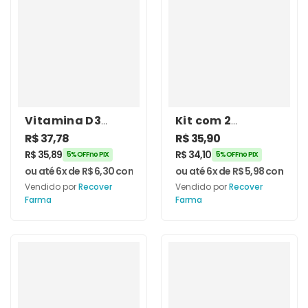
Vitamina D3
Kit com 2
2.000ui +
unidades de
R$
37,78
R$
35,90
Vitamina K2 Mk-
Vitamina D3
R$
35,89
R$
34,10
5% OFF no PIX
5% OFF no PIX
7 – 60 Cápsulas –
5.000 Ui 60
ou até 6x de
R$
6,30
com juros
ou até 6x de
R$
5,98
com juro
Recover Farma
Cápsulas –
Vendido por
Recover
Vendido por
Recover
Recover Farma
Farma
Farma