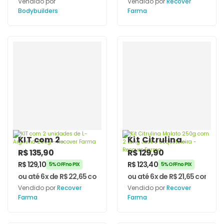
Vendido por
Vendido por
Recover
Bodybuilders
Farma
KIT com 2
Kit Citrulina
unidades de L-
Malato 250g com
R$
135,90
R$
129,90
Arginina 250g –
2 Long Jack e
R$
129,10
R$
123,40
5% OFF no PIX
5% OFF no PIX
Recover Farma
Coqueteleira –
ou até 6x de
R$
22,65
com juros
ou até 6x de
R$
21,65
com jur
Recover Farma
Vendido por
Recover
Vendido por
Recover
Farma
Farma