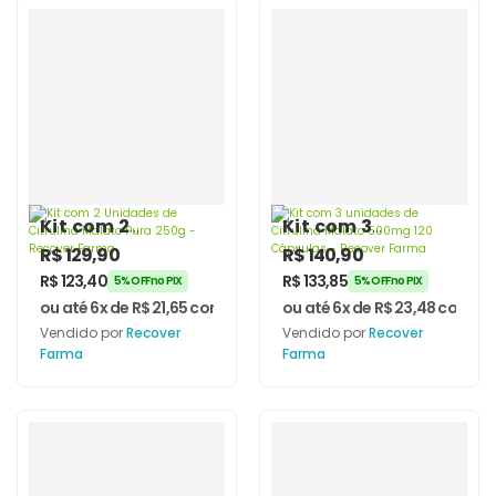
Kit com 2
Kit com 3
Unidades de
unidades de
R$
129,90
R$
140,90
Citrulina Malato
Citrulina Malato
R$
123,40
R$
133,85
5% OFF no PIX
5% OFF no PIX
Pura 250g –
500mg 120
ou até 6x de
R$
21,65
com juros
ou até 6x de
R$
23,48
com jur
Recover Farma
Cápsulas –
Vendido por
Recover
Vendido por
Recover
Recover Farma
Farma
Farma