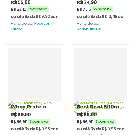
Citrulina Malato
Hipercalórico
R$
55,90
R$
74,90
100g – Recover
3kg –
R$
53,10
R$
71,15
5% OFF no PIX
5% OFF no PIX
Farma
Bodybuilders
ou até 6x de
R$
9,32
com juros
ou até 6x de
R$
12,48
com jur
Vendido por
Recover
Vendido por
Farma
Bodybuilders
Whey Protein
Beet Root 500mg
Waxy Whey 900g
(Extrato de Raiz
R$
59,90
R$
59,90
– Bodybuilders
de Beterraba) 60
R$
56,90
R$
56,90
5% OFF no PIX
5% OFF no PIX
Cápsulas –
ou até 6x de
R$
9,98
com juros
ou até 6x de
R$
9,98
com juro
Recover Farma