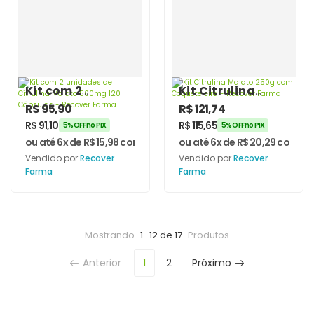
Kit com 2
Kit Citrulina
unidades de
Malato 250g com
R$
95,90
R$
121,74
Citrulina Malato
Coqueteleira –
R$
91,10
R$
115,65
5% OFF no PIX
5% OFF no PIX
500mg 120
Recover Farma
ou até 6x de
R$
15,98
com juros
ou até 6x de
R$
20,29
com jur
Cápsulas –
Vendido por
Recover
Vendido por
Recover
Recover Farma
Farma
Farma
Mostrando
1–12 de 17
Produtos
Anterior
1
2
Próximo