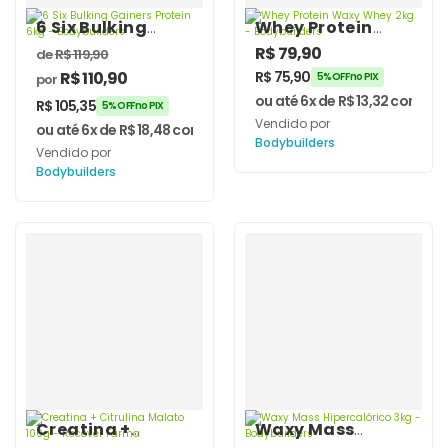
6 Six Bulking
Whey Protein
Gainers Protein
Waxy Whey 2kg –
R$
79,90
de
R$
119,90
6kg –
Bodybuilders
R$
110,90
R$
75,90
5% OFF no PIX
por
Bodybuilders
ou até 6x de
R$
13,32
com jur
R$
105,35
5% OFF no PIX
Vendido por
ou até 6x de
R$
18,48
com juros
Bodybuilders
Vendido por
Bodybuilders
Creatina +
Waxy Mass