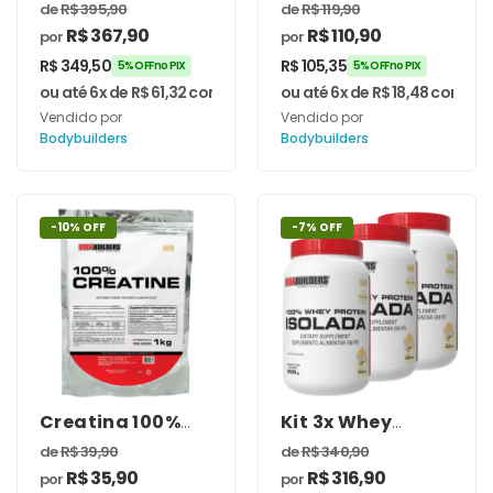
Protein 100%
Gainers Protein
de
R$
395,90
de
R$
119,90
Isolada 2kg –
6kg –
R$
367,90
R$
110,90
por
por
Bodybuilders
Bodybuilders
R$
349,50
R$
105,35
5% OFF no PIX
5% OFF no PIX
ou até 6x de
R$
61,32
com juros
ou até 6x de
R$
18,48
com jur
Vendido por
Vendido por
Bodybuilders
Bodybuilders
-10% OFF
-7% OFF
Creatina 100%
Kit 3x Whey
Pura –
Protein 100%
de
R$
39,90
de
R$
340,90
Bodybuilders
Isolada 900g –
R$
35,90
R$
316,90
por
por
Bodybuilders