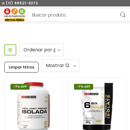
 (11) 98521-0272
Limpar filtros
-7% OFF
-7% OFF