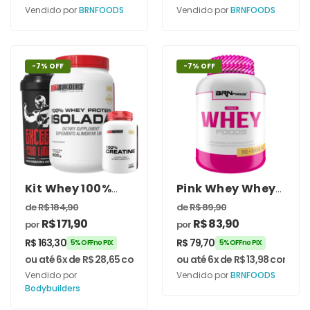
Vendido por
BRNFOODS
Vendido por
BRNFOODS
-7% OFF
-7% OFF
Kit Whey 100%
Pink Whey Whey
Isolada 900g +
Protein Feminino
de
R$
184,90
de
R$
89,90
Creatina 100%
2kg – BRNFOODS
R$
171,90
R$
83,90
por
por
Pura 300g +
Coqueteleira
R$
163,30
R$
79,70
5% OFF no PIX
5% OFF no PIX
600ml –
ou até 6x de
R$
28,65
com juros
ou até 6x de
R$
13,98
com jur
Bodybuilders
Vendido por
Vendido por
BRNFOODS
Bodybuilders