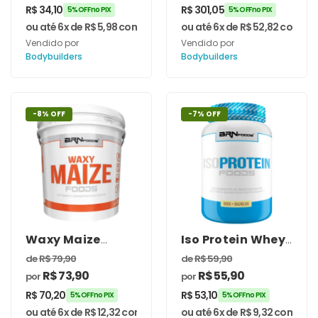
R$
34,10
R$
301,05
5% OFF no PIX
5% OFF no PIX
ou até 6x de
R$
5,98
com juros
ou até 6x de
R$
52,82
com jur
Vendido por
Vendido por
Bodybuilders
Bodybuilders
-8% OFF
-7% OFF
Waxy Maize
Iso Protein Whey
Balde 4kg –
Protein 900g –
de
R$
79,90
de
R$
59,90
BRNFOODS
BRNFOODS
R$
73,90
R$
55,90
por
por
R$
70,20
R$
53,10
5% OFF no PIX
5% OFF no PIX
ou até 6x de
R$
12,32
com juros
ou até 6x de
R$
9,32
com juro