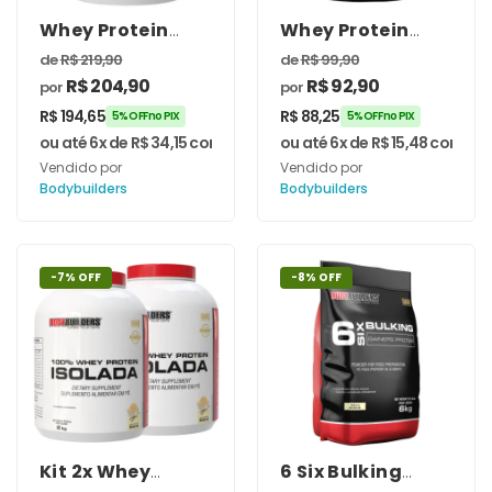
Whey Protein
Whey Protein
100% Isolada 2kg
Isolado 6 Six Gold
de
R$
219,90
de
R$
99,90
– Bodybuilders
2kg –
R$
204,90
R$
92,90
por
por
Bodybuilders
R$
194,65
R$
88,25
5% OFF no PIX
5% OFF no PIX
ou até 6x de
R$
34,15
com juros
ou até 6x de
R$
15,48
com jur
Vendido por
Vendido por
Bodybuilders
Bodybuilders
-7% OFF
-8% OFF
Kit 2x Whey
6 Six Bulking