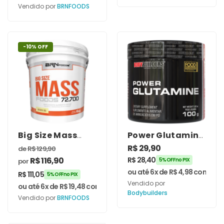
Vendido por
BRNFOODS
-10% OFF
Big Size Mass
Power Glutamine
Hipercalórico
100g –
R$
29,90
de
R$
129,90
6kg – BRNFOODS
Bodybuilders
R$
116,90
R$
28,40
5% OFF no PIX
por
ou até 6x de
R$
4,98
com juro
R$
111,05
5% OFF no PIX
Vendido por
ou até 6x de
R$
19,48
com juros
Bodybuilders
Vendido por
BRNFOODS