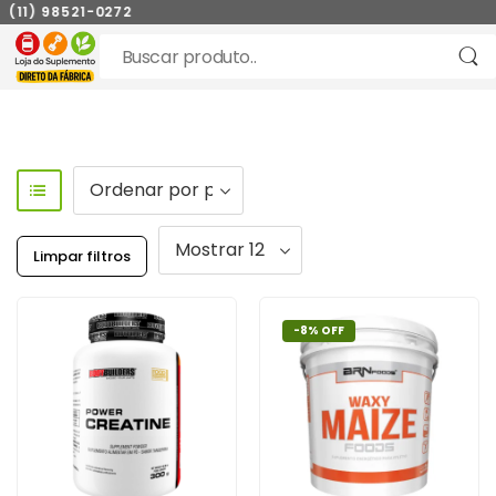
11) 98521-0272
Limpar filtros
-8% OFF