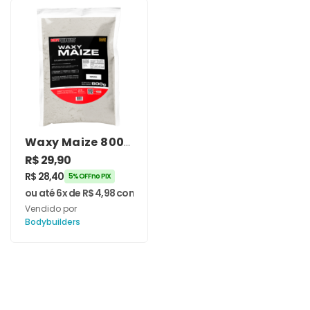
Waxy Maize 800g
Natural –
R$
29,90
Bodybuilders
R$
28,40
5% OFF no PIX
ou até 6x de
R$
4,98
com juros
Vendido por
Bodybuilders