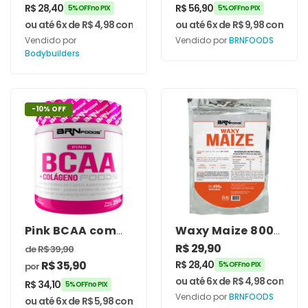
Bodybuilders
Hipercalórico
R$
28,40
R$
56,90
5% OFF no PIX
5% OFF no PIX
Refil 3kg –
ou até 6x de
R$
4,98
com juros
ou até 6x de
R$
9,98
com juro
BRNFOODS
Vendido por
Vendido por
BRNFOODS
Bodybuilders
-10% OFF
Pink BCAA com
Waxy Maize 800g
Colágeno 250g –
– BRNFOODS
R$
29,90
de
R$
39,90
BRNFOODS
R$
35,90
R$
28,40
5% OFF no PIX
por
ou até 6x de
R$
4,98
com juro
R$
34,10
5% OFF no PIX
Vendido por
BRNFOODS
ou até 6x de
R$
5,98
com juros