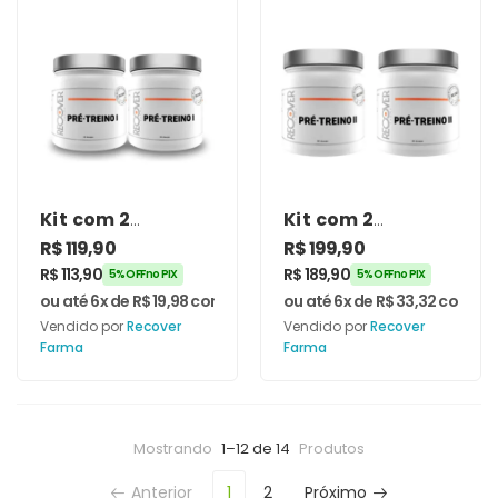
Kit com 2
Kit com 2
unidades de Pré-
unidades de Pré-
R$
119,90
R$
199,90
Treino I 30 doses
Treino II 30 doses
R$
113,90
R$
189,90
5% OFF no PIX
5% OFF no PIX
– Recover Farma
– Recover Farma
ou até 6x de
R$
19,98
com juros
ou até 6x de
R$
33,32
com jur
Vendido por
Recover
Vendido por
Recover
Farma
Farma
Mostrando
1–12 de 14
Produtos
Anterior
1
2
Próximo