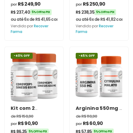
Greenselect ®
Arginina 250g
R$
249,90
R$
250,90
por
por
Phytosome ®
120mg 60
R$
237,40
R$
238,35
5% OFF no PIX
5% OFF no PIX
Cápsulas
ou até 6x de
R$
41,65
com juros
ou até 6x de
R$
41,82
com jur
Vendido por
Recover
Vendido por
Recover
Farma
Farma
-40% OFF
-45% OFF
Kit com 2
Arginina 550mg +
unidades de
Citrulina Malato
de
R$
150,90
de
R$
110,90
Cordyceps
500mg
R$
90,90
R$
60,90
por
por
Sinensis 650mg
60 Cápsulas
R$
86,35
R$
57,85
5% OFF no PIX
5% OFF no PIX