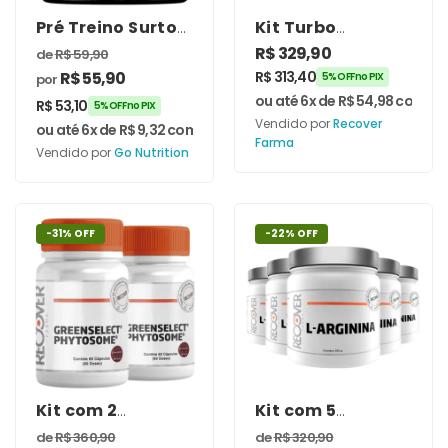
Pré Treino Surto
Kit Turbo
com Beta
Desempenho –
R$
329,90
de
R$
59,90
Alanina 400g –
Recover Farma
R$
55,90
R$
313,40
5% OFF no PIX
por
GO! Nutrition
ou até 6x de
R$
54,98
com jur
R$
53,10
5% OFF no PIX
Vendido por
Recover
ou até 6x de
R$
9,32
com juros
Farma
Vendido por
Go Nutrition
-31% OFF
-22% OFF
Kit com 2
Kit com 5
unidades de
unidades de L-
de
R$
360,90
de
R$
320,90