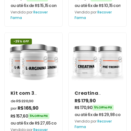
ou até 6x de
R$
15,15
com juros
ou até 6x de
R$
10,15
com juro
Vendido por
Recover
Vendido por
Recover
Farma
Farma
-25% OFF
Kit com 3
Creatina
unidades de L-
Monohidratada
R$
179,90
de
R$
220,90
Arginina 250g
250g + Pré-Treino
R$
165,90
R$
170,90
5% OFF no PIX
por
I – Recover
ou até 6x de
R$
29,98
com jur
R$
157,60
Farma
5% OFF no PIX
Vendido por
Recover
ou até 6x de
R$
27,65
com juros
Farma
Vendido por
Recover