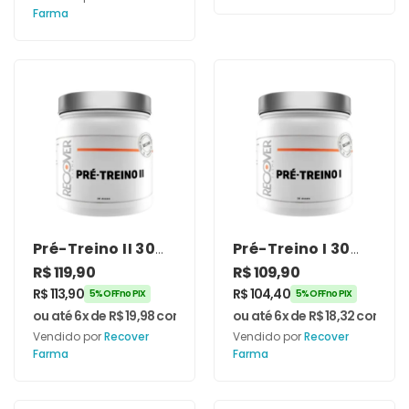
Farma
Pré-Treino II 30
Pré-Treino I 30
doses – Recover
doses – Recover
R$
119,90
R$
109,90
Farma
Farma
R$
113,90
R$
104,40
5% OFF no PIX
5% OFF no PIX
ou até 6x de
R$
19,98
com juros
ou até 6x de
R$
18,32
com jur
Vendido por
Recover
Vendido por
Recover
Farma
Farma