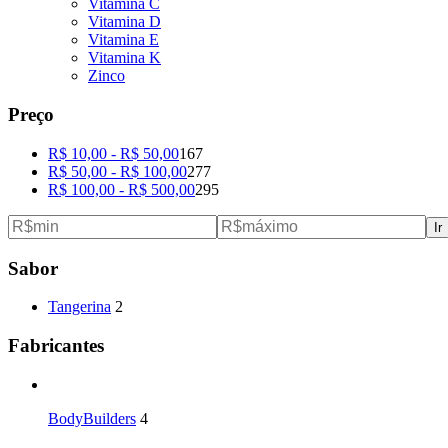
Vitamina C
Vitamina D
Vitamina E
Vitamina K
Zinco
Preço
R$
10,00
-
R$
50,00
167
R$
50,00
-
R$
100,00
277
R$
100,00
-
R$
500,00
295
Ir
Sabor
Tangerina
2
Fabricantes
BodyBuilders
4