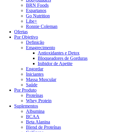
BRN Foods
Espartanos
Go Nutrition
Libe+
Ronnie Coleman
Ofertas
Por Objetivo
Definição
Emagrecimento
Antioxidantes e Detox
Bloqueadores de Gorduras
Inibidor de Apetite
Engordar
Iniciantes
Massa Muscular
Saúde
Por Produto
Proteínas
Whey Protein
Suplementos
Albumina
BCAA
Beta Alanina
Blend de Proteínas