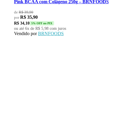
Pink BCAA com Colágeno 250g – BRNFOODS
de
R$
39,90
R$
35,90
por
R$
34,10
5% OFF no PIX
ou até 6x de
R$
5,98
com juros
Vendido por
BRNFOODS