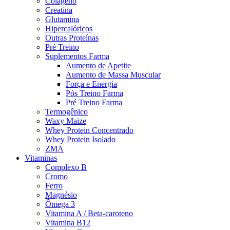
Colágeno
Creatina
Glutamina
Hipercalóricos
Outras Proteínas
Pré Treino
Suplementos Farma
Aumento de Apetite
Aumento de Massa Muscular
Força e Energia
Pós Treino Farma
Pré Treino Farma
Termogênico
Waxy Maize
Whey Protein Concentrado
Whey Protein Isolado
ZMA
Vitaminas
Complexo B
Cromo
Ferro
Magnésio
Ômega 3
Vitamina A / Beta-caroteno
Vitamina B12