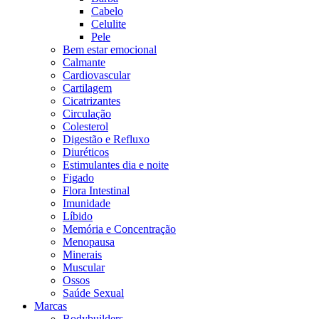
Cabelo
Celulite
Pele
Bem estar emocional
Calmante
Cardiovascular
Cartilagem
Cicatrizantes
Circulação
Colesterol
Digestão e Refluxo
Diuréticos
Estimulantes dia e noite
Figado
Flora Intestinal
Imunidade
Líbido
Memória e Concentração
Menopausa
Minerais
Muscular
Ossos
Saúde Sexual
Marcas
Bodybuilders