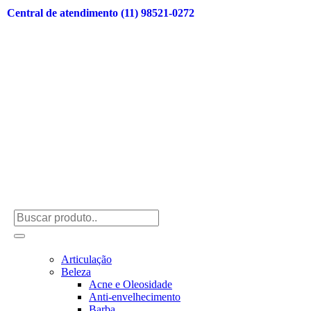
Central de atendimento (11) 98521-0272
Filtro:
Limpe tudo
Categorias
Acessórios
Aminoácidos
Bebida Energética
Carboidratos
Kits
Recover
Linha Farma
Anti-inflamatórios
Articulação
Beleza
Acne e Oleosidade
Anti-envelhecimento
Barba