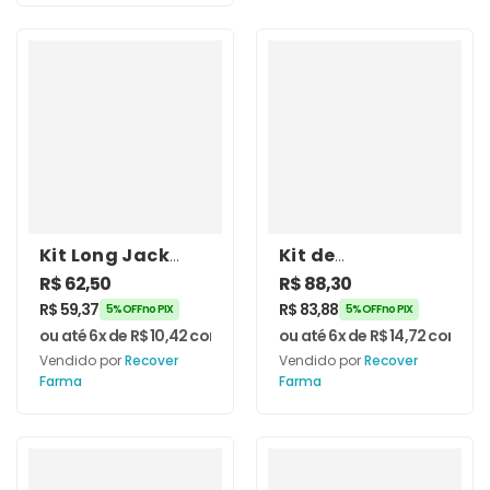
Kit Long Jack
Kit de
400mg com L-
Suplementos
R$
62,50
R$
88,30
Tirosina 500mg –
Força e Energia:
R$
59,37
R$
83,88
5% OFF no PIX
5% OFF no PIX
Recover Farma
L-Tirosina, Long
ou até 6x de
R$
10,42
com juros
ou até 6x de
R$
14,72
com jur
Jack e Maca
Vendido por
Recover
Vendido por
Recover
Peruana –
Farma
Farma
Recover Farma