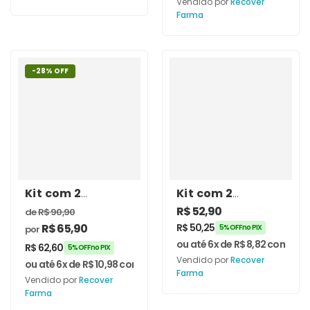
Vendido por
Recover
Farma
-28% OFF
Kit com 2
Kit com 2
unidades de
unidades de
R$
52,90
de
R$
90,90
Ácido D-
Ioimbina
R$
65,90
R$
50,25
5% OFF no PIX
por
Aspártico 500mg
(Yohimbine) 5mg
ou até 6x de
R$
8,82
com juro
60 Cápsulas
R$
62,60
60 Cápsulas –
5% OFF no PIX
Vendido por
Recover
Recover Farma
ou até 6x de
R$
10,98
com juros
Farma
Vendido por
Recover
Farma