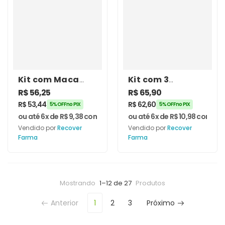
Kit com Maca
Kit com 3
Peruana 500mg +
Unidades de
R$
56,25
R$
65,90
Long Jack
Maca Peruana
R$
53,44
R$
62,60
5% OFF no PIX
5% OFF no PIX
400mg – Recover
500mg 60
ou até 6x de
R$
9,38
com juros
ou até 6x de
R$
10,98
com jur
Farma
Cápsulas –
Vendido por
Recover
Vendido por
Recover
Recover Farma
Farma
Farma
Mostrando
1–12 de 27
Produtos
Anterior
1
2
3
Próximo