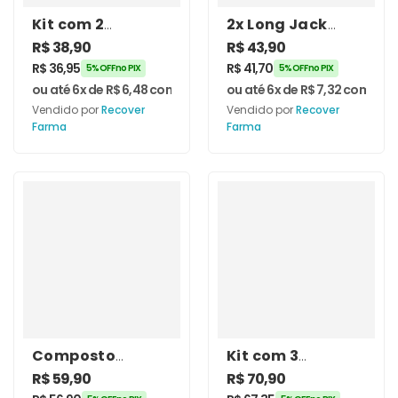
Kit com 2
2x Long Jack
Unidades de
400mg 30
R$
38,90
R$
43,90
Maca Peruana
Cápsulas –
R$
36,95
R$
41,70
5% OFF no PIX
5% OFF no PIX
500mg 60
Recover Farma
ou até 6x de
R$
6,48
com juros
ou até 6x de
R$
7,32
com juro
Cápsulas –
Vendido por
Recover
Vendido por
Recover
Recover Farma
Farma
Farma
Composto
Kit com 3
Precursor de
unidades de
R$
59,90
R$
70,90
Testosterona 120
Marapuama