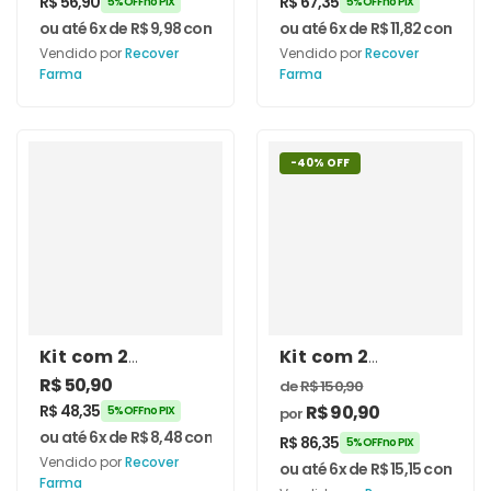
R$
56,90
R$
67,35
5% OFF no PIX
5% OFF no PIX
Cápsulas –
200mg 60
ou até 6x de
R$
9,98
com juros
ou até 6x de
R$
11,82
com juro
Recover Farma
Cápsulas –
Vendido por
Recover
Vendido por
Recover
Recover Farma
Farma
Farma
-40% OFF
Kit com 2
Kit com 2
unidades de
unidades de
R$
50,90
de
R$
150,90
Marapuama
Cordyceps
R$
48,35
R$
90,90
5% OFF no PIX
por
200mg 60
Sinensis 650mg
ou até 6x de
R$
8,48
com juros
Cápsulas –
60 Cápsulas
R$
86,35
5% OFF no PIX
Vendido por
Recover
Recover Farma
ou até 6x de
R$
15,15
com juro
Farma