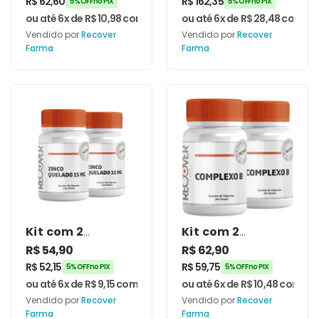
R$
62,60
R$
162,35
5% OFF no PIX
5% OFF no PIX
Zinco 30
Cutânea Oral 30
ou até 6x de
R$
10,98
com juros
ou até 6x de
R$
28,48
com jur
Cápsulas –
Cápsulas –
Vendido por
Recover
Vendido por
Recover
Recover Farma
Recover Farma
Farma
Farma
Kit com 2
Kit com 2
unidades de
unidades de
R$
54,90
R$
62,90
Zinco Quelado
Complexo B 60
R$
52,15
R$
59,75
5% OFF no PIX
5% OFF no PIX
15mg 120
Cápsulas –
ou até 6x de
R$
9,15
com juros
ou até 6x de
R$
10,48
com jur
Cápsulas –
Recover Farma
Vendido por
Recover
Vendido por
Recover
Recover Farma
Farma
Farma