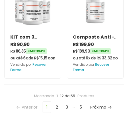
KIT com 3
Composto Anti-
unidades de
idade Completa
R$
90,90
R$
199,90
Vitamina B3
30 doses By Dr.
R$
86,35
R$
189,90
5% OFF no PIX
5% OFF no PIX
(Nicotinamida)
Antônio –
ou até 6x de
R$
15,15
com juros
ou até 6x de
R$
33,32
com jur
500mg 60
Recover Farma
Vendido por
Recover
Vendido por
Recover
Cápsulas
Farma
Farma
Mostrando
1–12 de 55
Produtos
…
Anterior
1
2
3
5
Próximo