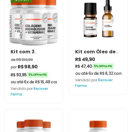
Kit com 3
Kit com Óleo de
unidades de
Melaleuca e
R$
49,90
de
R$
130,90
Colágeno
Solução
R$
98,90
R$
47,40
5% OFF no PIX
por
Hidrolisado
Antimicótica –
ou até 6x de
R$
8,32
com juro
500mg com
R$
93,95
Recover Farma
5% OFF no PIX
Vendido por
Recover
Vitamina C
ou até 6x de
R$
16,48
com juros
Farma
300mg 120
Vendido por
Recover
Cápsulas
Farma