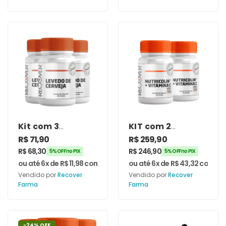
Kit com 3
KIT com 2
unidades de
Nutricolin 400
R$
71,90
R$
259,90
Levedo de
mg + Vitamina C
R$
68,30
R$
246,90
5% OFF no PIX
5% OFF no PIX
Cerveja –
100 mg 30
ou até 6x de
R$
11,98
com juros
ou até 6x de
R$
43,32
com jur
Recover Farma
Cápsulas –
Vendido por
Recover
Vendido por
Recover
Recover Farma
Farma
Farma
-24% OFF