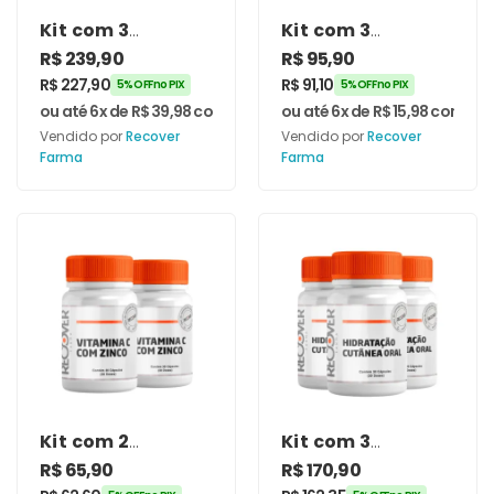
Kit com 3
Kit com 3
unidades de
unidades de
R$
239,90
R$
95,90
Ácido
Vitamina C com
R$
227,90
R$
91,10
5% OFF no PIX
5% OFF no PIX
Hialurônico
Zinco 30
ou até 6x de
R$
39,98
com juros
ou até 6x de
R$
15,98
com jur
100mg +
Cápsulas –
Vendido por
Recover
Vendido por
Recover
Colágeno 500mg
Recover Farma
Farma
Farma
120 Cápsulas –
Recover Farma
Kit com 2
Kit com 3
unidades de
unidades de
R$
65,90
R$
170,90
Vitamina C com
Hidratação