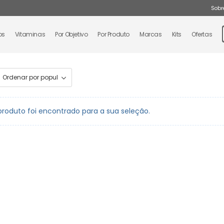
Sobr
os
Vitaminas
Por Objetivo
Por Produto
Marcas
Kits
Ofertas
oduto foi encontrado para a sua seleção.