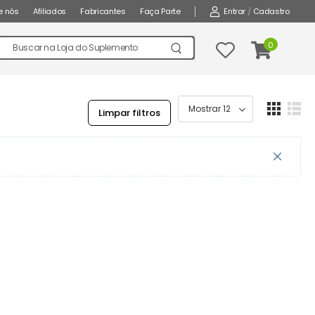
Entrar
/
Cadastro
e nós
Afiliados
Fabricantes
Faça Parte
0
Limpar filtros