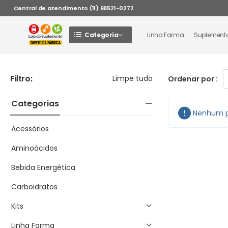
Central de atendimento (11) 98521-0272
Categoria
Linha Farma
Suplement
Filtro:
Limpe tudo
Ordenar por :
Categorias
Nenhum pr
Acessórios
Aminoácidos
Bebida Energética
Carboidratos
Kits
Linha Farma