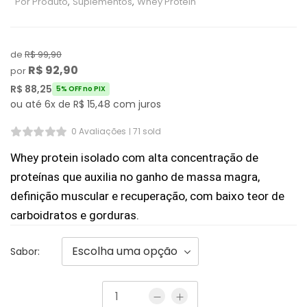
Por Produto
,
Suplementos
,
Whey Protein
de
R$
99,90
R$
92,90
por
R$
88,25
5% OFF no PIX
ou até 6x de
R$
15,48
com juros
0 Avaliações
71 sold
Whey protein isolado com alta concentração de 
proteínas que auxilia no ganho de massa magra, 
definição muscular e recuperação, com baixo teor de 
carboidratos e gorduras.
Sabor: