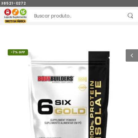
98521-0272
-7% OFF