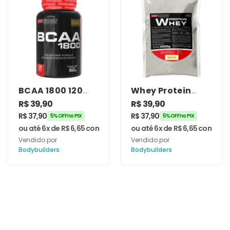
BCAA 1800 120
Whey Protein
Cápsulas –
500g –
R$
39,90
R$
39,90
Bodybuilders
Bodybuilders
R$
37,90
R$
37,90
5% OFF no PIX
5% OFF no PIX
ou até 6x de
R$
6,65
com juros
ou até 6x de
R$
6,65
com juro
Vendido por
Vendido por
Bodybuilders
Bodybuilders