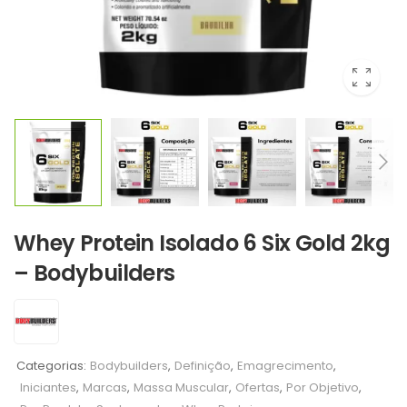
Whey Protein Isolado 6 Six Gold 2kg
– Bodybuilders
Categorias:
Bodybuilders
,
Definição
,
Emagrecimento
,
Iniciantes
,
Marcas
,
Massa Muscular
,
Ofertas
,
Por Objetivo
,