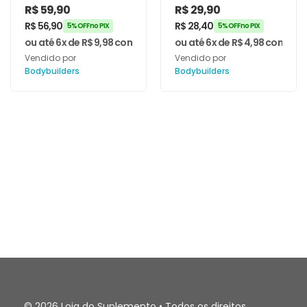
Optimum Isolate
Natural –
R$
59,90
R$
29,90
900g –
Bodybuilders
R$
56,90
R$
28,40
5% OFF no PIX
5% OFF no PIX
Bodybuilders
ou até 6x de
R$
9,98
com juros
ou até 6x de
R$
4,98
com juro
Vendido por
Vendido por
Bodybuilders
Bodybuilders
© 2026 Loja do Suplemento • Todos os direitos