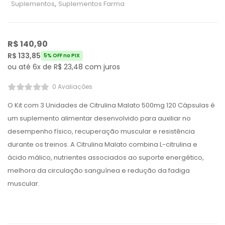
Suplementos
,
Suplementos Farma
R$
140,90
R$
133,85
5% OFF no PIX
ou até 6x de
R$
23,48
com juros
0 Avaliações
O Kit com 3 Unidades de Citrulina Malato 500mg 120 Cápsulas é
um suplemento alimentar desenvolvido para auxiliar no
desempenho físico, recuperação muscular e resistência
durante os treinos. A Citrulina Malato combina L-citrulina e
ácido málico, nutrientes associados ao suporte energético,
melhora da circulação sanguínea e redução da fadiga
muscular.