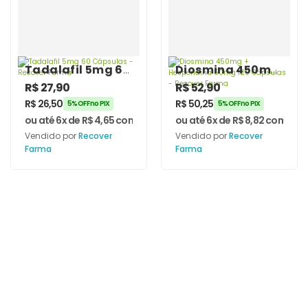
Tadalafil 5mg 60
Diosmina 450mg
Cápsulas –
+ Hesperidina
R$
27,90
R$
52,90
Recover Farma
50mg 120
R$
26,50
R$
50,25
5% OFF no PIX
5% OFF no PIX
Cápsulas –
ou até 6x de
R$
4,65
com juros
ou até 6x de
R$
8,82
com juro
Recover Farma
Vendido por
Recover
Vendido por
Recover
Farma
Farma