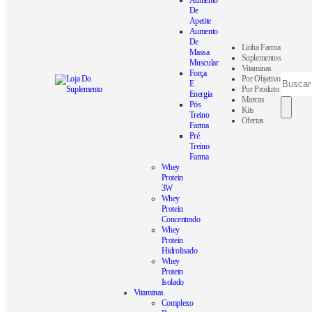
Aumento
De
Apetite
Aumento
De
Linha Farma
Massa
Suplementos
Muscular
Vitaminas
Força
Por Objetivo
E
Por Produto
Energia
Marcas
Pós
Kits
Treino
Ofertas
Farma
Pré
Treino
Farma
Whey
Protein
3W
Whey
Protein
Concentrado
Whey
Protein
Hidrolisado
Whey
Protein
Isolado
Vitaminas
Complexo