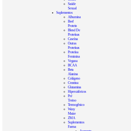
Saúde
Sexual
Suplementos
Albumina
Beef
Protein
Blend De
Proteínas
Caseína
Outras
Proteínas
Proteína
Feminina
Vegana
BCAA
Beta
Alanina
Colágeno
Creatina
Glutamina
Hipercalóricos
Pré
Treino
Termogênico
Waxy
Maize
ZMA
Suplementos
Farma