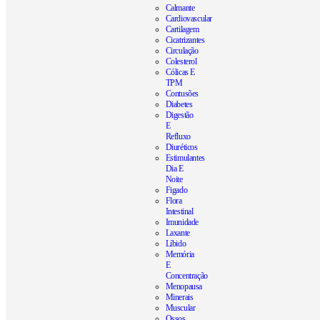
Calmante
Cardiovascular
Cartilagem
Cicatrizantes
Circulação
Colesterol
Cólicas E
TPM
Contusões
Diabetes
Digestão
E
Refluxo
Diuréticos
Estimulantes
Dia E
Noite
Figado
Flora
Intestinal
Imunidade
Laxante
Líbido
Memória
E
Concentração
Menopausa
Minerais
Muscular
Ossos