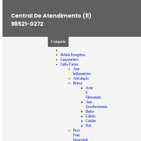
Central De Atendimento (11)
98521-0272
Categoria
Bebida Energética
Lançamentos
Linha Farma
Anti-
Inflamatórios
Articulação
Beleza
Acne
E
Oleosidade
Anti-
Envelhecimento
Barba
Cabelo
Celulite
Pele
Bem
Estar
Emocional