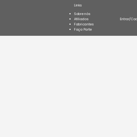
Links
Sobre nós
Afiliados
Entrar
/
Cad
Fabricantes
Faça Parte