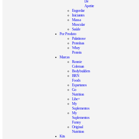
De
Apetite
Engordar
Iniciantes
Massa
Muscular
Saúde
Por Produto
Palatinose
Proteínas
Whey
Protein
Marcas
Ronnie
Coleman
Bodybuilders
BRN
Foods
Espartanos
Go
Nutrition
Libe+
My
Suplementos
My
Suplementos
Funny
Original
Nutrition
Kits