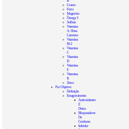
B
Cromo
Ferro
Magnésio
Ômega 3
Selênio
Vitamina
A / Beta-
Caroteno
Vitamina
B12
Vitamina
C
Vitamina
D
Vitamina
E
Vitamina
K
Zinco
Por Objetivo
Definição
Emagrecimento
Antioxidantes
E
Detox
Bloqueadores
De
Gorduras
Inibidor