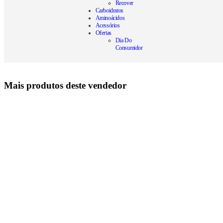
Recover
Carboidratos
Aminoácidos
Acessórios
Ofertas
Dia Do
Consumidor
Mais produtos deste vendedor