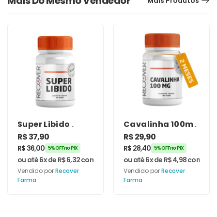
Mais Do Mesmo Vendedor
Mais Produtos
Super Libido
Cavalinha 100mg
250mg 60
60 Cápsulas –
R$
37,90
R$
29,90
cápsulas –
Recover Farma
R$
36,00
R$
28,40
5% OFF no PIX
5% OFF no PIX
Recover Farma
ou até 6x de
R$
6,32
com juros
ou até 6x de
R$
4,98
com juro
Vendido por
Recover
Vendido por
Recover
Farma
Farma