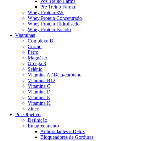
Pós Treino Farma
Pré Treino Farma
Whey Protein 3W
Whey Protein Concentrado
Whey Protein Hidrolisado
Whey Protein Isolado
Vitaminas
Complexo B
Cromo
Ferro
Magnésio
Ômega 3
Selênio
Vitamina A / Beta-caroteno
Vitamina B12
Vitamina C
Vitamina D
Vitamina E
Vitamina K
Zinco
Por Objetivo
Definição
Emagrecimento
Antioxidantes e Detox
Bloqueadores de Gorduras