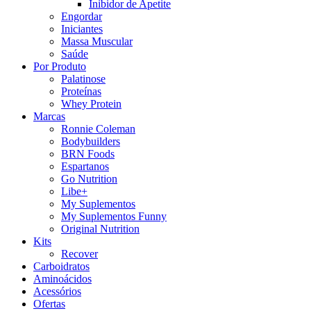
Inibidor de Apetite
Engordar
Iniciantes
Massa Muscular
Saúde
Por Produto
Palatinose
Proteínas
Whey Protein
Marcas
Ronnie Coleman
Bodybuilders
BRN Foods
Espartanos
Go Nutrition
Libe+
My Suplementos
My Suplementos Funny
Original Nutrition
Kits
Recover
Carboidratos
Aminoácidos
Acessórios
Ofertas