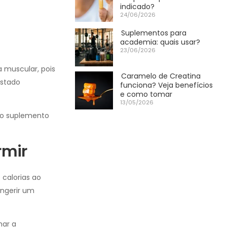
indicado?
24/06/2026
Suplementos para
academia: quais usar?
23/06/2026
 muscular, pois
Caramelo de Creatina
estado
funciona? Veja benefícios
e como tomar
13/05/2026
s o suplemento
rmir
 calorias ao
ingerir um
har a