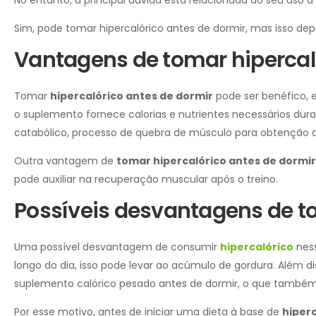
No entanto, a principal dúvida está relacionada ao seu uso à n
Sim, pode tomar hipercalórico antes de dormir, mas isso dep
Vantagens de tomar hipercal
Tomar
hipercalórico antes de dormir
pode ser benéfico, 
o suplemento fornece calorias e nutrientes necessários dura
catabólico, processo de quebra de músculo para obtenção d
Outra vantagem de
tomar hipercalórico antes de dormir
pode auxiliar na recuperação muscular após o treino.
Possíveis desvantagens de to
Uma possível desvantagem de consumir
hipercalórico
ness
longo do dia, isso pode levar ao acúmulo de gordura. Além 
suplemento calórico pesado antes de dormir, o que também 
Por esse motivo, antes de iniciar uma dieta à base de
hiperc