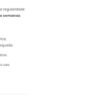
a regularidade
ro semanas
.
ica,
dequada.
stos.
 o uso