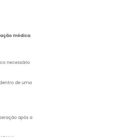
cação médica
.
ico necessário
 dentro de uma
uperação após a