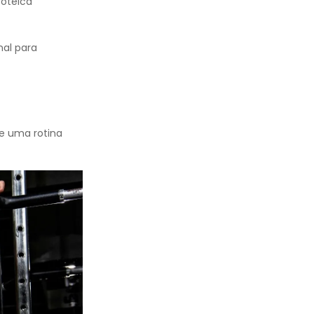
roteica
nal para
e uma rotina