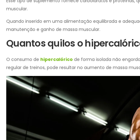
Esse tipo de suplemento fornece carboidratos e proteínas, q
muscular.
Quando inserido em uma alimentação equilibrada e adequado 
manutenção e ganho de massa muscular.
Quantos quilos o hipercalóri
O consumo de
hipercalórico
de forma isolada não engor
regular de treinos, pode resultar no aumento de massa musc