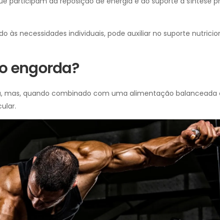
ue participam da reposição de energia e do suporte à síntese p
às necessidades individuais, pode auxiliar no suporte nutricio
co engorda?
da, mas, quando combinado com uma alimentação balanceada 
ular.