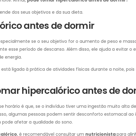
oite. Afinal,
pode tomar hipercalórico antes de dormir?
ende dos seus objetivos e da sua dieta.
órico antes de dormir
especialmente se o seu objetivo for o aumento de peso e massa
nte esse período de descanso. Além disso, ele ajuda a evitar o 
e energia.
está ligada à prática de atividades físicas durante a noite, poi
mar hipercalórico antes de do
e horário é que, se o indivíduo tiver uma ingestão muito alta de
disso, algumas pessoas podem sentir desconforto estomacal ao 
pode afetar a qualidade do sono.
alórico
, é recomendável consultar um
nutricionista
para alin