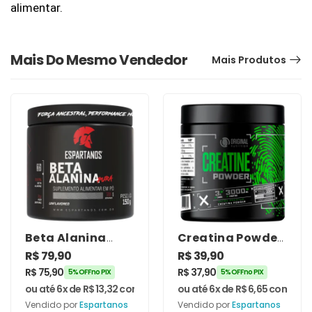
alimentar.
Mais Do Mesmo Vendedor
Mais Produtos
Beta Alanina
Creatina Powder
100% Pura 150g –
100g – Original
R$
79,90
R$
39,90
Espartanos
Nutrition
R$
75,90
R$
37,90
5% OFF no PIX
5% OFF no PIX
ou até 6x de
R$
13,32
com juros
ou até 6x de
R$
6,65
com juro
Vendido por
Espartanos
Vendido por
Espartanos