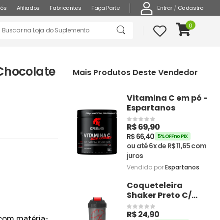
Entrar
/
Cadastro
nós
Afiliados
Fabricantes
Faça Parte
0
 Chocolate
Mais Produtos Deste Vendedor
Vitamina C em pó -
Espartanos
R$
69,90
R$
66,40
5% OFF no PIX
ou até 6x de
R$
11,65
com
juros
Vendido por
Espartanos
Coqueteleira
Shaker Preto C/
Vermelho 600ml -
R$
24,90
Espartanos
 com matéria-