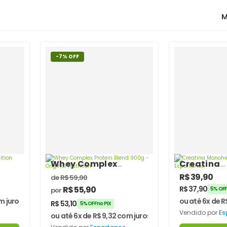
M
-7% OFF
Whey Complex
Creatina
n
Protein Blend 900g –
Monohidr
R$
39,90
de
R$
59,90
Original Nutrition
Pura – Es
R$
55,90
R$
37,90
5% OFF
por
 juros
ou até 6x de
R
R$
53,10
5% OFF no PIX
Vendido por
Es
ou até 6x de
R$
9,32
com juros