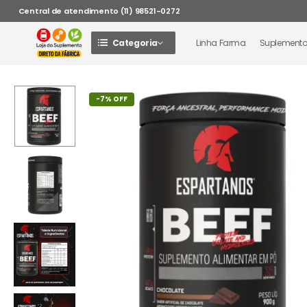
Central de atendimento (11) 98521-0272
Categoria
Linha Farma
Suplement
-7% OFF