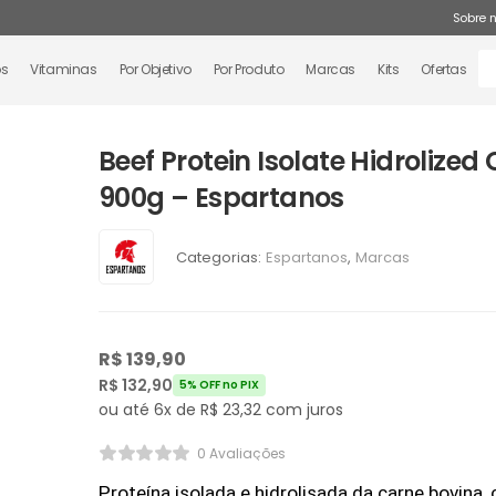
Sobre 
os
Vitaminas
Por Objetivo
Por Produto
Marcas
Kits
Ofertas
Beef Protein Isolate Hidrolized
900g – Espartanos
Categorias:
Espartanos
,
Marcas
R$
139,90
R$
132,90
5% OFF no PIX
ou até 6x de
R$
23,32
com juros
0 Avaliações
Proteína isolada e hidrolisada da carne bovina,