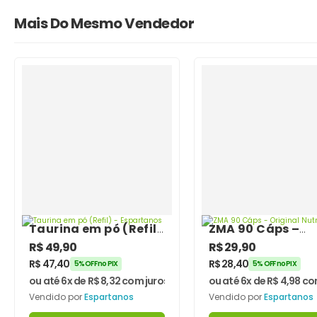
Mais Do Mesmo Vendedor
Taurina em pó (Refil)
ZMA 90 Cáps –
– Espartanos
Original Nutritio
R$
49,90
R$
29,90
R$
47,40
R$
28,40
5% OFF no PIX
5% OFF no PIX
ou até 6x de
R$
8,32
com juros
ou até 6x de
R$
4,98
com
Vendido por
Espartanos
Vendido por
Espartanos