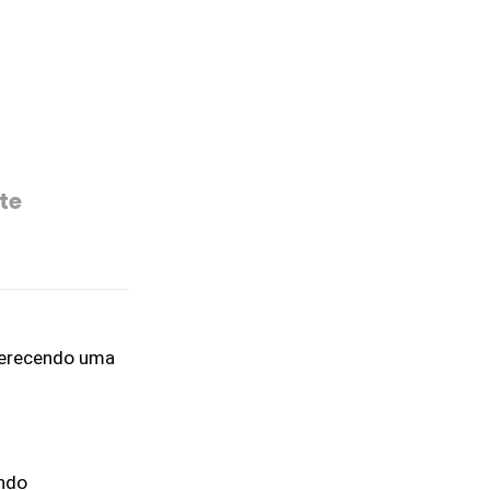
te
ferecendo uma 
ndo 