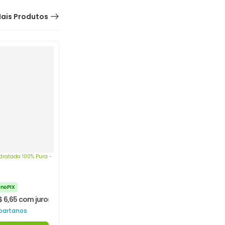
ais Produtos
atada 100%
partanos
 no PIX
$
6,65
com juros
partanos