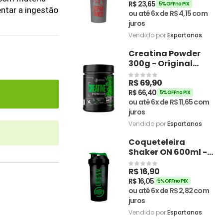
R$
23,65
5% OFF no PIX
tar a ingestão 
ou até 6x de
R$
4,15
com
juros
Vendido por
Espartanos
Creatina Powder
300g - Original
Nutrition
R$
69,90
R$
66,40
5% OFF no PIX
ou até 6x de
R$
11,65
com
juros
Vendido por
Espartanos
Coqueteleira
Shaker ON 600ml -
Original Nutrition
R$
16,90
R$
16,05
5% OFF no PIX
ou até 6x de
R$
2,82
com
juros
Vendido por
Espartanos