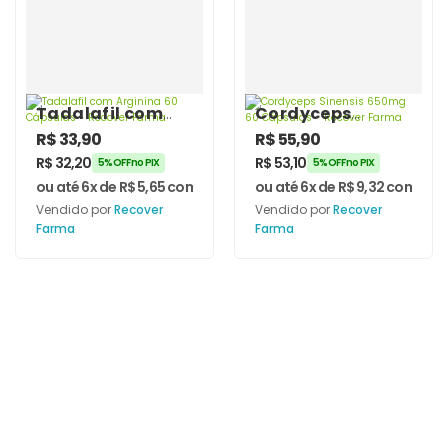
Tadalafil com
Cordyceps
Arginina 60
Sinensis 650mg
R$
33,90
R$
55,90
Cápsulas –
60 Cápsulas –
R$
32,20
R$
53,10
5% OFF no PIX
5% OFF no PIX
Recover Farma
Recover Farma
ou até 6x de
R$
5,65
com juros
ou até 6x de
R$
9,32
com juro
Vendido por
Recover
Vendido por
Recover
Farma
Farma