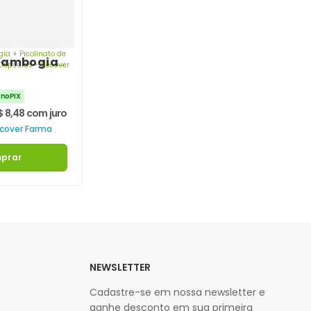
Cambogia
to de
-HTP 120
 no PIX
– Recover
$
8,48
com juros
cover Farma
prar
NEWSLETTER
Cadastre-se em nossa newsletter e
ganhe desconto em sua primeira