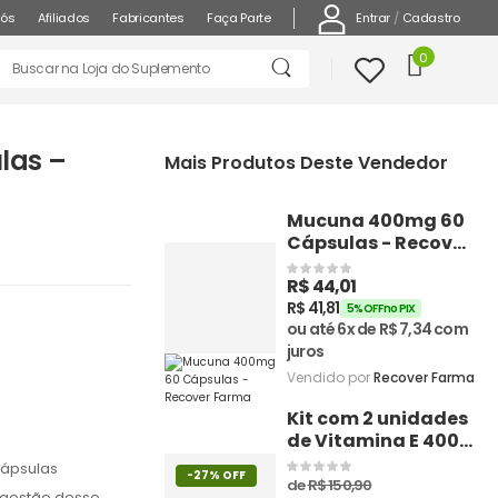
Entrar
/
Cadastro
nós
Afiliados
Fabricantes
Faça Parte
0
las –
Mais Produtos Deste Vendedor
Mucuna 400mg 60
Cápsulas - Recover
Farma
R$
44,01
R$
41,81
5% OFF no PIX
ou até 6x de
R$
7,34
com
juros
Vendido por
Recover Farma
Kit com 2 unidades
de Vitamina E 400
Ui 60 Cápsulas
cápsulas
-27% OFF
de
R$
150,90
ngestão desse