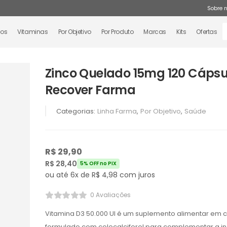
Sobre 
tos
Vitaminas
Por Objetivo
Por Produto
Marcas
Kits
Ofertas
Zinco Quelado 15mg 120 Cápsu
Recover Farma
Categorias:
Linha Farma
,
Por Objetivo
,
Saúde
R$
29,90
R$
28,40
5% OFF no PIX
ou até 6x de
R$
4,98
com juros
0 Avaliações
Vitamina D3 50.000 UI é um suplemento alimentar em 
formulado com colecalciferol para complementar a i