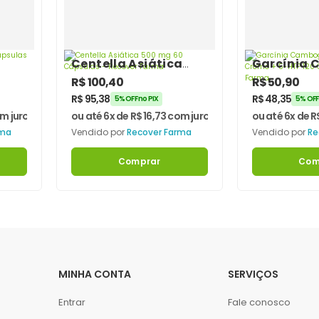
Centella Asiática
Garcínia 
500 mg 60 Cápsulas
+ Picolina
R$
100,40
R$
50,90
– Recover Farma
Cromo + 5
R$
95,38
R$
48,35
5% OFF no PIX
5% OFF
Cápsulas 
m juros
ou até 6x de
R$
16,73
com juros
ou até 6x de
R
Farma
rma
Vendido por
Recover Farma
Vendido por
Re
Comprar
Com
MINHA CONTA
SERVIÇOS
Entrar
Fale conosco