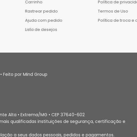
Carrinho
Política de privaci
Rastrear pedido
Termos de Uso
Ajuda com pedido
Política de troca e
Lista de desejos
• Feito por Mind Group
Ponte Alta • Extrema/MG • CEP 37640-602
ais qualificadas instituições de segurança, certificação e
elação a seus dados pessoais, pedidos e pagamentos.