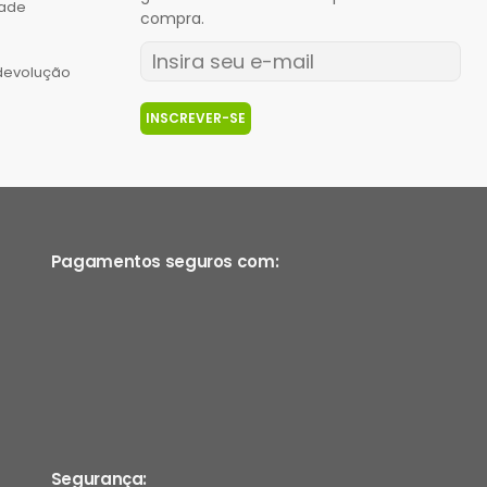
dade
compra.
 devolução
INSCREVER-SE
Pagamentos seguros com:
Segurança: