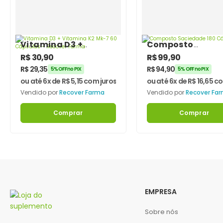
Vitamina D3 +
Composto
Vitamina K2 Mk-7 60
Saciedade 180
R$
30,90
R$
99,90
Cápsulas – Recover
Cápsulas
R$
29,35
R$
94,90
5% OFF no PIX
5% OFF no PIX
Farma
ou até 6x de
R$
5,15
com juros
ou até 6x de
R$
16,65
co
Vendido por
Recover Farma
Vendido por
Recover Fa
Comprar
Comprar
EMPRESA
Sobre nós