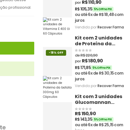
R$
110,90
por
ção profissional.
R$
105,35
5% OFF no PIX
ou até 6x de
R$
18,48
com
juros
Vendido por
Recover Farma
Kit com 2 unidades
de Proteína da
batata 300mg 60
-18% OFF
Cápsulas
de
R$
220,90
R$
180,90
por
R$
171,85
5% OFF no PIX
ou até 6x de
R$
30,15
com
juros
Vendido por
Recover Farma
Kit com 3 unidades
Glucomannan
500mg 60
R$
150,90
Cápsulas - Recover
Farma
R$
143,35
5% OFF no PIX
ou até 6x de
R$
25,15
com
te