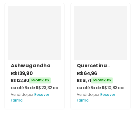
Ashwagandha
Quercetina
500mg 60
500mg 120
R$
139,90
R$
64,96
Cápsulas –
Cápsulas –
R$
132,90
R$
61,71
5% OFF no PIX
5% OFF no PIX
Recover Farma
Recover Farma
ou até 6x de
R$
23,32
com juros
ou até 6x de
R$
10,83
com jur
Vendido por
Recover
Vendido por
Recover
Farma
Farma