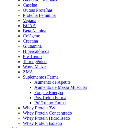
Caseína
Outras Proteínas
Proteína Feminina
Vegana
BCAA
Beta Alanina
Colágeno
Creatina
Glutamina
Hipercalóricos
Pré Treino
Termogênico
Waxy Maize
My ZMA 120 Cápsulas - My Suplementos
ZMA
Suplementos Farma
Avaliação
0
de 5
Aumento de Apetite
R$
69,90
Aumento de Massa Muscular
R$
66,40
5% OFF no PIX
Força e Energia
ou até 6x de
R$
11,65
com juros
Vendido por
My Suplementos Funny
Pós Treino Farma
Pré Treino Farma
Whey Protein 3W
-6% OFF
Whey Protein Concentrado
Whey Protein Hidrolisado
Whey Protein Isolado