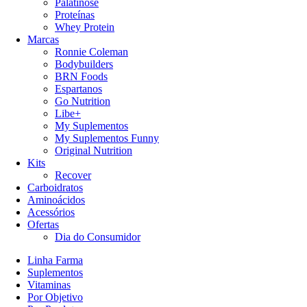
Palatinose
-7% OFF
Proteínas
Whey Protein
Marcas
Ronnie Coleman
Bodybuilders
BRN Foods
Espartanos
Go Nutrition
Libe+
My Suplementos
My Suplementos Funny
Original Nutrition
Kits
Recover
Carboidratos
Aminoácidos
Acessórios
Ofertas
Dia do Consumidor
Linha Farma
Suplementos
Vitaminas
Por Objetivo