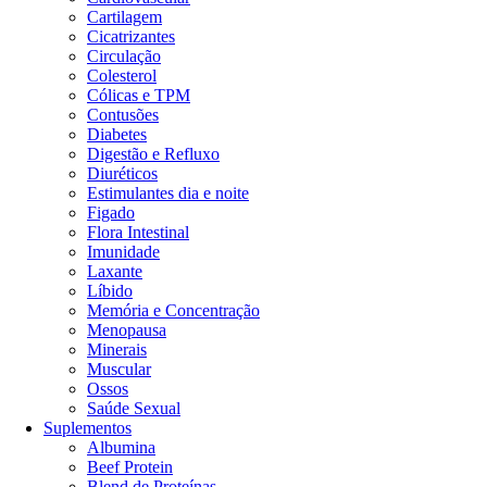
Cartilagem
Cicatrizantes
Circulação
Colesterol
Cólicas e TPM
Contusões
Diabetes
Digestão e Refluxo
Diuréticos
Estimulantes dia e noite
My Creatina 100% Pure 500g - My Suplementos
Figado
Flora Intestinal
Avaliação
0
de 5
Imunidade
R$
78,90
Laxante
R$
74,95
5% OFF no PIX
Líbido
ou até 6x de
R$
13,15
com juros
Memória e Concentração
Vendido por
My Suplementos Funny
Menopausa
Minerais
Muscular
Ossos
Saúde Sexual
Suplementos
Albumina
Beef Protein
Blend de Proteínas