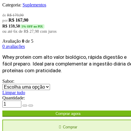
Categoria:
Suplementos
de
R$
179,90
R$
167,90
por
R$
159,50
5% OFF no PIX
ou até 6x de
R$
27,98
com juros
Avaliação
0
de 5
0 avaliações
Whey protein com alto valor biológico, rápida digestão e 
fácil preparo. Ideal para complementar a ingestão diária de
proteínas com praticidade.
Sabor:
Limpar tudo
Quantidade:
My
100%
Whey
Comprar agora
Protein
900g
Comprar
-