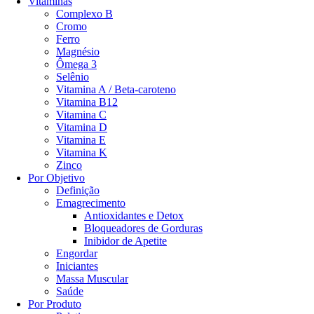
Vitaminas
Complexo B
Cromo
Ferro
Magnésio
Ômega 3
Selênio
Vitamina A / Beta-caroteno
Vitamina B12
Vitamina C
Vitamina D
Vitamina E
Vitamina K
Zinco
Por Objetivo
Definição
My Creatina 100% Pure 150g - My Suplementos
Emagrecimento
Antioxidantes e Detox
Avaliação
0
de 5
Bloqueadores de Gorduras
Inibidor de Apetite
de
R$
49,90
R$
46,90
Engordar
por
Iniciantes
R$
44,55
5% OFF no PIX
Massa Muscular
ou até 6x de
R$
7,82
com juros
Saúde
Vendido por
My Suplementos Funny
Por Produto