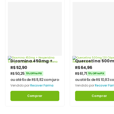
Diosmina 450mg +
Quercetina 500
Hesperidina 50mg
120 Cápsulas –
R$
52,90
R$
64,96
120 Cápsulas –
Recover Farma
R$
50,25
R$
61,71
5% OFF no PIX
5% OFF no PIX
Recover Farma
ou até 6x de
R$
8,82
com juros
ou até 6x de
R$
10,83
co
Vendido por
Recover Farma
Vendido por
Recover Fa
Comprar
Comprar