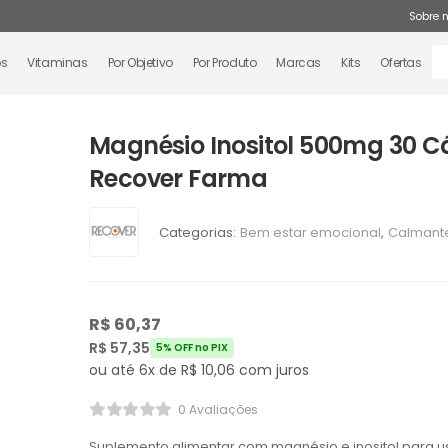
Sobre 
os
Vitaminas
Por Objetivo
Por Produto
Marcas
Kits
Ofertas
Magnésio Inositol 500mg 30 C
Recover Farma
Categorias:
Bem estar emocional
,
Calmant
R$
60,37
R$
57,35
5% OFF no PIX
ou até 6x de
R$
10,06
com juros
0 Avaliações
Suplemento alimentar com magnésio e inositol para us