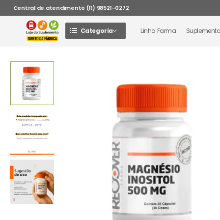
Central de atendimento (11) 98521-0272
Categoria
Linha Farma
Suplement