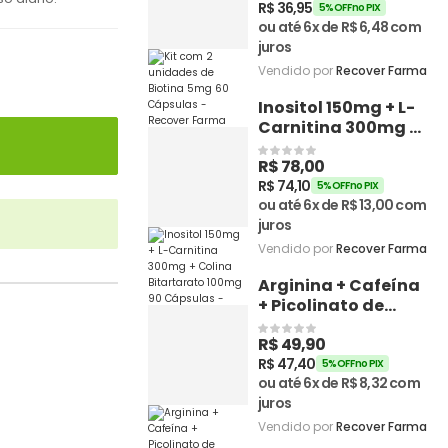
R$
36,95
5% OFF no PIX
ou até 6x de
R$
6,48
com
juros
Vendido por
Recover Farma
Inositol 150mg + L-
Carnitina 300mg +
Colina Bitartarato
R$
78,00
100mg 90 Cápsulas
- Recover Farma
R$
74,10
5% OFF no PIX
ou até 6x de
R$
13,00
com
juros
Vendido por
Recover Farma
Arginina + Cafeína
+ Picolinato de
Cromo 60 Cápsulas
R$
49,90
- Recover Farma
R$
47,40
5% OFF no PIX
ou até 6x de
R$
8,32
com
juros
Vendido por
Recover Farma