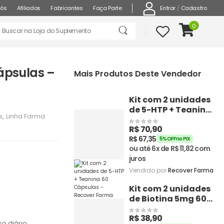
Entrar
/
Cadastro
nós
Afiliados
Fabricantes
Faça Parte
0
ápsulas –
Mais Produtos Deste Vendedor
Kit com 2 unidades
de 5-HTP + Teanina
e
,
Linha Farma
60 Cápsulas -
R$
70,90
Recover Farma
R$
67,35
5% OFF no PIX
ou até 6x de
R$
11,82
com
juros
Vendido por
Recover Farma
Kit com 2 unidades
de Biotina 5mg 60
Cápsulas - Recover
R$
38,90
Farma
o diário.