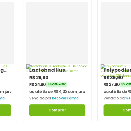
mg
Lactobacillus
Polypodiu
Acidophilus 1 Bilhão
Vitamina 
R$
25,90
R$
39,90
de UFC 60 Cápsulas –
Pinus Pina
R$
24,60
R$
37,90
5% OFF no PIX
5% OFF
Recover Farma
mg – 30 cá
m juros
ou até 6x de
R$
4,32
com juros
ou até 6x de
R
doses) – R
rma
Vendido por
Recover Farma
Vendido por
Re
Farma
Comprar
Com