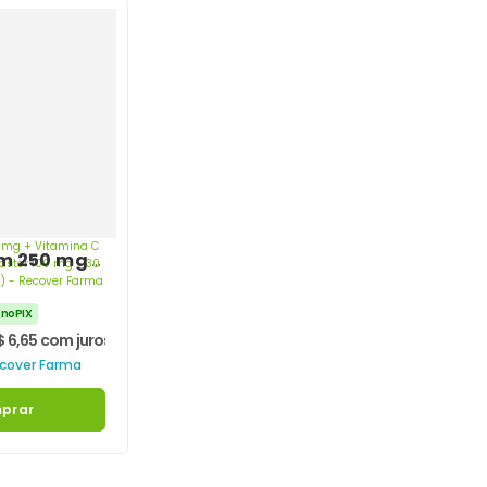
m 250 mg +
C 200 mg +
ster 100
 no PIX
psulas (30
$
6,65
com juros
ecover
cover Farma
prar