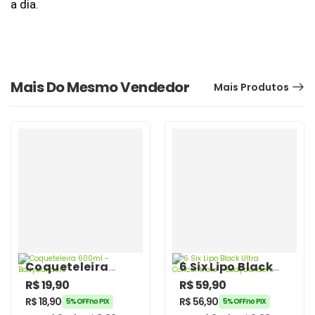
a dia.
Mais Do Mesmo Vendedor
Mais Produtos
Coqueteleira
6 Six Lipo Black
600ml –
Ultra
R$
19,90
R$
59,90
Bodybuilders
Concentrate –
R$
18,90
R$
56,90
5% OFF no PIX
5% OFF no PIX
Bodybuilders