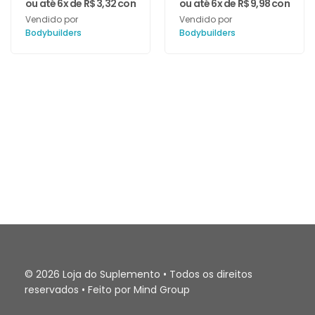
ou até 6x de
R$
3,32
com juros
ou até 6x de
R$
9,98
com juro
Vendido por
Vendido por
Bodybuilders
Bodybuilders
© 2026 Loja do Suplemento • Todos os direitos
reservados • Feito por Mind Group