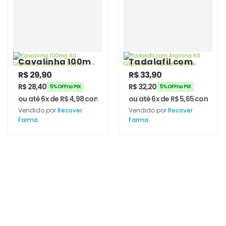
Cavalinha 100mg
Tadalafil com
60 Cápsulas –
Arginina 60
R$
29,90
R$
33,90
Recover Farma
Cápsulas –
R$
28,40
R$
32,20
5% OFF no PIX
5% OFF no PIX
Recover Farma
ou até 6x de
R$
4,98
com juros
ou até 6x de
R$
5,65
com juro
Vendido por
Recover
Vendido por
Recover
Farma
Farma