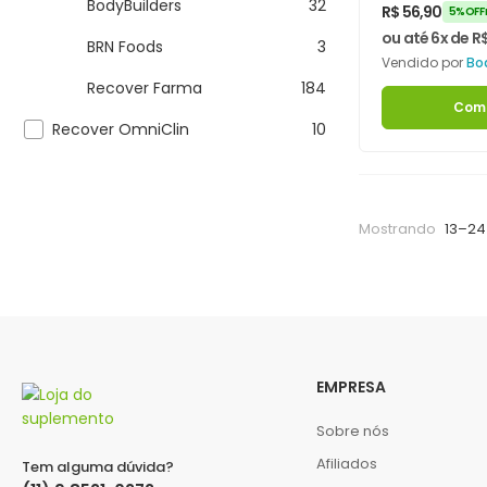
Bodybuild
BodyBuilders
32
R$
56,90
5% OFF 
ou até 6x de
R
BRN Foods
3
Vendido por
Bo
Recover Farma
184
Com
Recover OmniClin
10
Mostrando
13–24
EMPRESA
Sobre nós
Afiliados
Tem alguma dúvida?