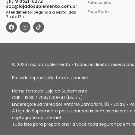
(11) 9 8521-0272
Fabricantes
sac@lojadosuplemento.com.br
Faça Parte
Atendimento: Segunda a sexta, das
7h às 17h
© 2026 Loja do Suplemento • Todos os direitos reservados 
Proibida reprodução total ou parcial.
Nome fantasia: Loja do Suplemento
CNPJ: 13.807.794/0001-41 (Matriz)
Endereço: Rua Vereador Antônio Zamarioni, 83 • Sala B • 
A Loja do Suplemento possui parcerias com as maiores e m
criptografia da internet.
Tudo isso para proporcionar a você toda segurança em r