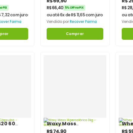
R$
69,90
R$
2
arma
Q10 100mg 60
mcg
R$
66,40
R$
28
o PIX
5% OFF no PIX
Cápsulas
Rec
$
7,32
com juros
ou até 6x de
R$
11,65
com juros
ou at
cover Farma
Vendido por
Recover Farma
Vendi
prar
Comprar
420 60
Waxy Mass
Whey
–
Hipercalórico 3kg –
Prot
R$
74,90
R$
5