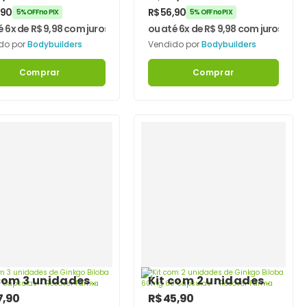
ybuilders
Bodybuilders
,90
R$
56,90
5% OFF no PIX
5% OFF no PIX
é 6x de
R$
9,98
com juros
ou até 6x de
R$
9,98
com juros
do por
Bodybuilders
Vendido por
Bodybuilders
Comprar
Comprar
com 3 unidades
Kit com 2 unidades
inkgo Biloba
de Ginkgo Biloba
7,90
R$
45,90