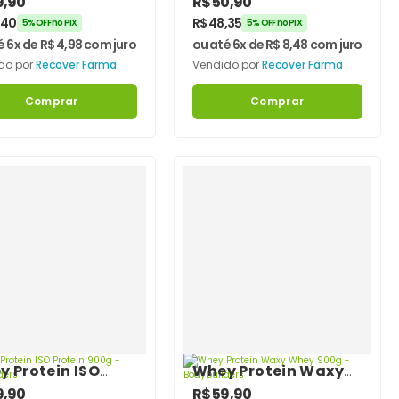
9,90
R$
50,90
) 60 Cápsulas –
Cromo + 5-HTP 120
,40
R$
48,35
5% OFF no PIX
5% OFF no PIX
over Farma
Cápsulas – Recover
é 6x de
R$
4,98
com juros
ou até 6x de
R$
8,48
com juros
Farma
do por
Recover Farma
Vendido por
Recover Farma
Comprar
Comprar
 Protein ISO
Whey Protein Waxy
ein 900g –
Whey 900g –
9,90
R$
59,90