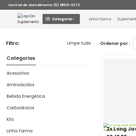
Central de atendimento (11) 98521-0272
Categoria
Linha Farma
Suplemen
Filtro:
Limpe tudo
Ordenar por :
Categorias
Acessórios
Aminoácidos
Bebida Energética
Carboidratos
Kits
2x Long J
Linha Farma
30 Cápsula