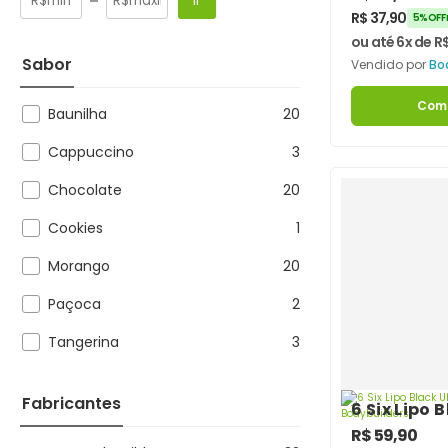
Ir
Bodybuild
R$
37,90
5% OFF 
ou até 6x de
R
Sabor
Vendido por
Bo
Com
Baunilha
20
Cappuccino
3
Chocolate
20
Cookies
1
Morango
20
Paçoca
2
Tangerina
3
Fabricantes
6 Six Lipo 
Concentra
R$
59,90