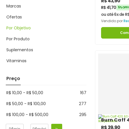
R$
43,90
Recover F
Marcas
R$
41,70
5% OFF n
ou até 6x de
R
Ofertas
Vendido por
Re
Por Objetivo
Com
Por Produto
Suplementos
Vitaminas
Preço
R$
10,00
-
R$
50,00
167
R$
50,00
-
R$
100,00
277
R$
100,00
-
R$
500,00
295
Burn Caff 
Cápsulas 
R$
39,90