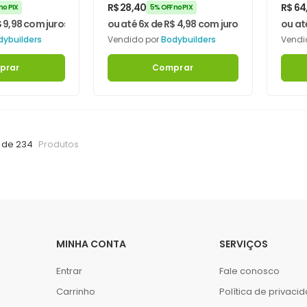
ers
Bodybuilders
60m
R$
28,40
R$
64
no PIX
5% OFF no PIX
Rec
$
9,98
com juros
ou até 6x de
R$
4,98
com juros
ou at
dybuilders
Vendido por
Bodybuilders
Vendi
prar
Comprar
 de 234
Produtos
MINHA CONTA
SERVIÇOS
Entrar
Fale conosco
Carrinho
Política de privaci