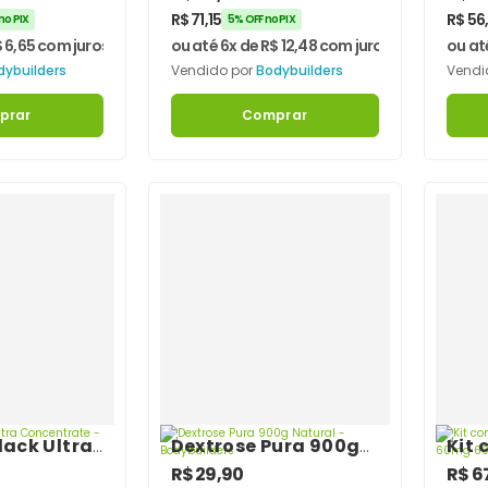
ers
Bodybuilders
Bod
R$
71,15
R$
56
no PIX
5% OFF no PIX
$
6,65
com juros
ou até 6x de
R$
12,48
com juros
ou at
dybuilders
Vendido por
Bodybuilders
Vendi
prar
Comprar
Black Ultra
Dextrose Pura 900g
Kit 
te –
Natural –
de G
R$
29,90
R$
6