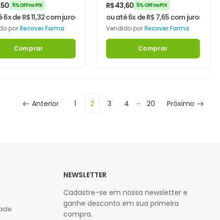
g 60 Cápsulas –
60mg 60 Cápsulas –
,50
R$
43,60
5% OFF no PIX
5% OFF no PIX
over Farma
Recover Farma
é 6x de
R$
11,32
com juros
ou até 6x de
R$
7,65
com juros
do por
Recover Farma
Vendido por
Recover Farma
Comprar
Comprar
…
Anterior
1
2
3
4
20
Próximo
NEWSLETTER
Cadastre-se em nossa newsletter e
ganhe desconto em sua primeira
dade
compra.