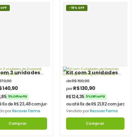
 OFF
-19% OFF
com 3 unidades
Kit com 3 unidades
Guaraná 500mg
de Garcínia
170,90
de
R$
160,90
Cápsulas
Cambogia 500mg
$
140,90
R$
130,90
por
120 Cápsulas
,85
R$
124,35
5% OFF no PIX
5% OFF no PIX
é 6x de
R$
23,48
com juros
ou até 6x de
R$
21,82
com juros
do por
Recover Farma
Vendido por
Recover Farma
Comprar
Comprar