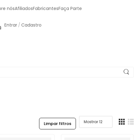
bre nós
Afiliados
Fabricantes
Faça Parte
Entrar
/
Cadastro
Limpar filtros