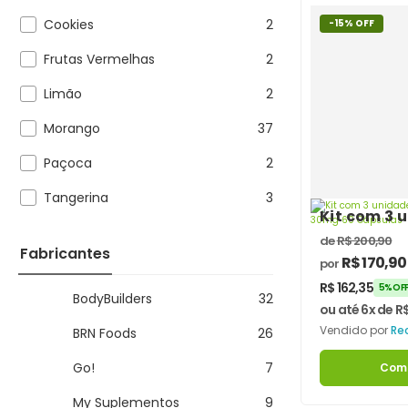
Cookies
2
-15% OFF
Frutas Vermelhas
2
Limão
2
Morango
37
Paçoca
2
Tangerina
3
Kit com 3 
de Resver
de
R$
200,90
60 Cápsul
Fabricantes
R$
170,90
por
R$
162,35
5% OFF
BodyBuilders
32
ou até 6x de
R
Vendido por
Re
BRN Foods
26
Go!
7
Com
My Suplementos
9