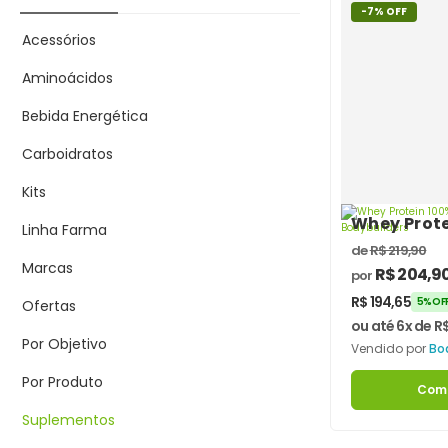
-7% OFF
Acessórios
Aminoácidos
Bebida Energética
Carboidratos
Kits
Whey Prote
Linha Farma
Isolada 2k
de
R$
219,90
Bodybuild
Marcas
R$
204,9
por
R$
194,65
5% OFF
Ofertas
ou até 6x de
R
Por Objetivo
Vendido por
Bo
Por Produto
Com
Suplementos