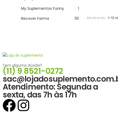
My Suplementos Funny
1
Mostrando
1–12 d
Recover Farma
110
Tem alguma dúvida?
(11) 9 8521-0272
sac@lojadosuplemento.com.
Atendimento: Segunda a
sexta, das 7h às 17h