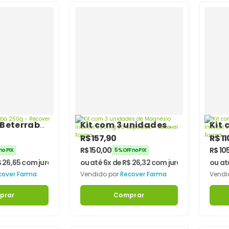
 Beterraba
Kit com 3 unidades
Kit 
over
de Magnésio Inositol
de M
R$
157,90
R$
11
500mg 30 Cápsulas –
500
R$
150,00
R$
10
no PIX
5% OFF no PIX
Recover Farma
Rec
$
26,65
com juros
ou até 6x de
R$
26,32
com juros
ou at
cover Farma
Vendido por
Recover Farma
Vendi
prar
Comprar