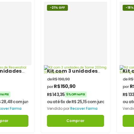
-21% OFF
-18%
unidades
Kit com 3 unidades
Kit 
atrol 30mg
de Same 200mg 30
de 
de
R$
190,90
de
R$
as
Cápsulas
60 
R$
150,90
R
por
por
R$
143,35
R$
133
 no PIX
5% OFF no PIX
$
28,48
com juros
ou até 6x de
R$
25,15
com juros
ou at
cover Farma
Vendido por
Recover Farma
Vendi
prar
Comprar