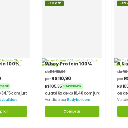
-8% OFF
-8% 
in 100%
Whey Protein 100%
6 Si
g –
Isolada 900g –
Prot
de
R$
119,90
de
R$
ers
Bodybuilders
Bod
0
R$
110,90
R
por
por
R$
105,35
R$
10
 no PIX
5% OFF no PIX
$
34,15
com juros
ou até 6x de
R$
18,48
com juros
ou at
dybuilders
Vendido por
Bodybuilders
Vendi
prar
Comprar