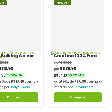
OFF
-10% OFF
x Bulking Gainers
Creatina 100% Pura –
ein 6kg –
Bodybuilders
119,90
de
R$
39,90
ybuilders
$
110,90
R$
35,90
por
5,35
R$
34,10
5% OFF no PIX
5% OFF no PIX
é 6x de
R$
18,48
com juros
ou até 6x de
R$
5,98
com juros
do por
Bodybuilders
Vendido por
Bodybuilders
Comprar
Comprar