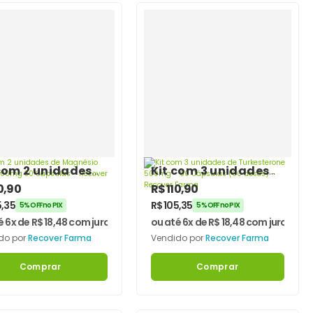
com 2 unidades
Kit com 3 unidades
agnésio Inositol
de Turkesterone
0,90
R$
110,90
mg 30 Cápsulas –
500mg – 60
5,35
R$
105,35
5% OFF no PIX
5% OFF no PIX
over Farma
Cápsulas (60 doses)
é 6x de
R$
18,48
com juros
ou até 6x de
R$
18,48
com juros
– Recover Farma
do por
Recover Farma
Vendido por
Recover Farma
Comprar
Comprar