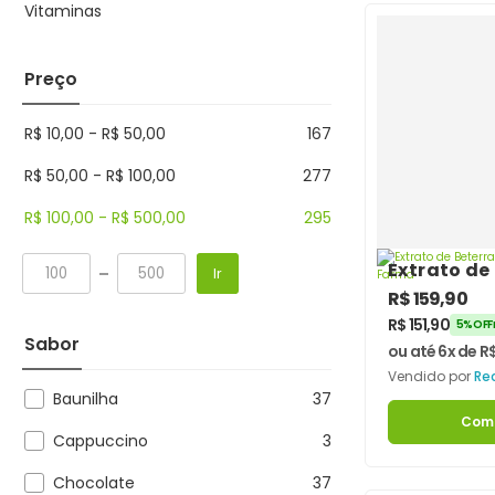
Vitaminas
Preço
R$
10,00
-
R$
50,00
167
R$
50,00
-
R$
100,00
277
R$
100,00
-
R$
500,00
295
Extrato de
Ir
250g – Rec
R$
159,90
Farma
R$
151,90
5% OFF 
Sabor
ou até 6x de
R
Vendido por
Re
Baunilha
37
Com
Cappuccino
3
Chocolate
37